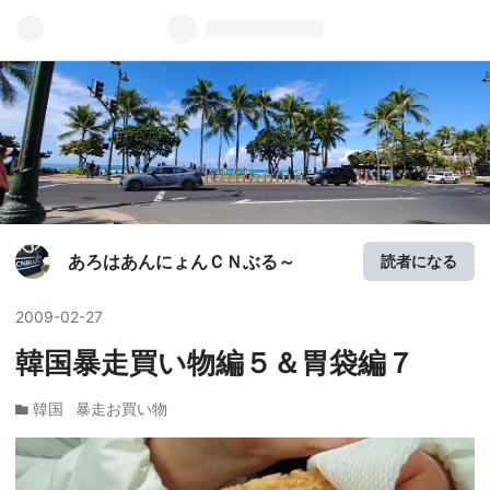
あろはあんにょんＣＮぶる～
読者になる
2009
-
02
-
27
韓国暴走買い物編５＆胃袋編７
韓国
暴走お買い物