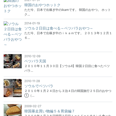
2021-01-31
韓国のおやつホットク
ただ今、日本で出稼ぎ中のikamです。 韓国のおやつ。 ホット
ク…
2014-01-19
ソウル２日目は食べる～ベツバラおやつ～
ただ今、日本で出稼ぎ中のｉｋａｍです。 ２０１３年１２月１
６…
2010-12-09
ベツバラ天国
２０１０年１１月３０日【ソウルⅡ】韓国２日目に食べたベツ
バラ…
2010-11-28
ソウルでベツバラ
２０１０年１月２４日から３泊４日の韓国旅行２５日のおやつ
①（…
2009-02-27
韓国暴走買い物編５＆胃袋編７
２００９年１月２８日韓国２日目トゥルドゥルチキンを食べた