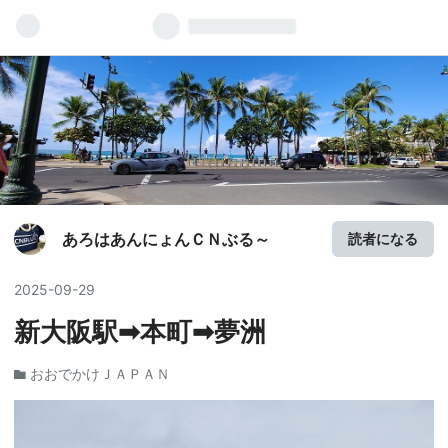
あろはあんにょんＣＮぶる～
読者になる
2025
-
09
-
29
新大阪駅➡本町➡夢洲
おおでかけＪＡＰＡＮ