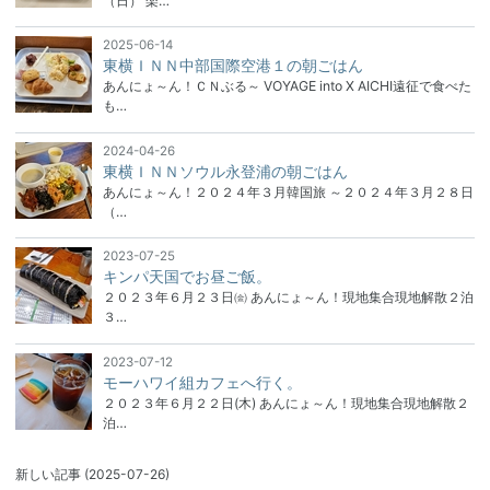
（日） 楽…
2025-06-14
東横ＩＮＮ中部国際空港１の朝ごはん
あんにょ～ん！ＣＮぶる～ VOYAGE into X AICHI遠征で食べた
も…
2024-04-26
東横ＩＮＮソウル永登浦の朝ごはん
あんにょ～ん！２０２４年３月韓国旅 ～２０２４年３月２８日
（…
2023-07-25
キンパ天国でお昼ご飯。
２０２３年６月２３日㈮ あんにょ～ん！現地集合現地解散２泊
３…
2023-07-12
モーハワイ組カフェへ行く。
２０２３年６月２２日(木) あんにょ～ん！現地集合現地解散２
泊…
新しい記事
(2025-07-26)