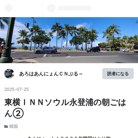
あろはあんにょんＣＮぶる～
読者になる
2025
-
07
-
25
東横ＩＮＮソウル永登浦の朝ごは
ん②
韓国